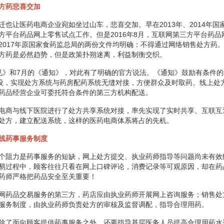
方药悲喜交加
迁也让医药电商企业宛如坐过山车，悲喜交加。早在2013年、2014年国
方平台药品网上零售试点工作。但是2016年8月，互联网第三方平台药品
2017年原国家食药监总局的两份文件均明确：不得通过网络销售处方药。虽
方药是必然趋势，但是政策扑朔迷离，利益制衡交织。
见》和7月的《通知》，对此有了明确的官方说法。《通知》鼓励有条件
建设，实现处方系统与药房配药系统无缝对接，方便群众及时取药。线上处
药品经营企业可委托符合条件的第三方机构配送。
电商与线下医院进行了处方共享系统对接，率先实现了实时共享、互联互
处方，建立配送系统，这样的医药电商体系将占的先机。
线药事服务制度
个阻力是药事服务的短缺，网上处方提交、执业药师指导等问题尚未有效
易过程中，顾客往往只看在网上口碑评论，消费记录等可观原因，却在药
药师严格把药品安全至关重要！
网药品交易服务的第三方，药店应由执业药师开展网上咨询服务；销售处
服务制度，由执业药师负责处方的审核及监督调配，指导合理用药。
除了面向顾客提供药事服务之外，还要指导基层医务人员提高合理用药水