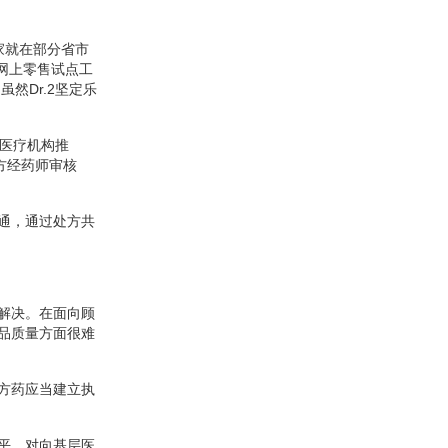
家就在部分省市
网上零售试点工
然Dr.2坚定乐
的医疗机构推
方经药师审核
通，通过处方共
解决。在面向顾
品质量方面很难
方药应当建立执
平，对向基层医