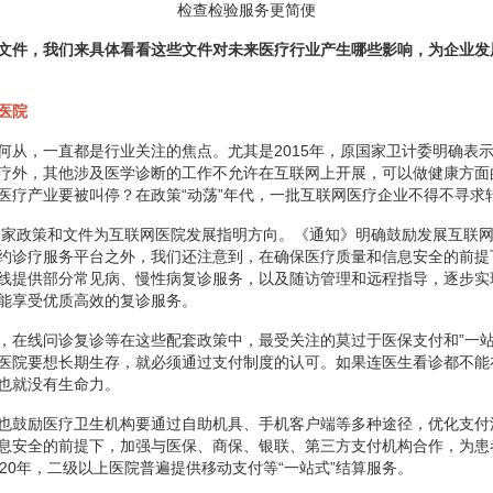
检查检验服务更简便
文件，我们来具体看看这些文件对未来医疗行业产生哪些影响，为企业发
医院
何从，一直都是行业关注的焦点。尤其是2015年，原国家卫计委明确表示
疗外，其他涉及医学诊断的工作不允许在互联网上开展，可以做健康方面
医疗产业要被叫停？在政策“动荡”年代，一批互联网医疗企业不得不寻求
，国家政策和文件为互联网医院发展指明方向。《通知》明确鼓励发展互联
约诊疗服务平台之外，我们还注意到，在确保医疗质量和信息安全的前提
线提供部分常见病、慢性病复诊服务，以及随访管理和远程指导，逐步实
能享受优质高效的复诊服务。
，在线问诊复诊等在这些配套政策中，最受关注的莫过于医保支付和”一站
医院要想长期生存，就必须通过支付制度的认可。如果连医生看诊都不能
也就没有生命力。
也鼓励医疗卫生机构要通过自助机具、手机客户端等多种途径，优化支付
息安全的前提下，加强与医保、商保、银联、第三方支付机构合作，为患
020年，二级以上医院普遍提供移动支付等“一站式”结算服务。