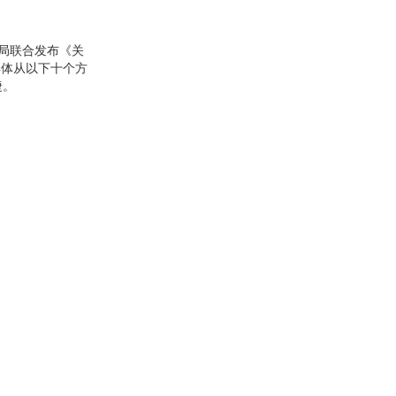
理局联合发布《关
具体从以下十个方
捷。