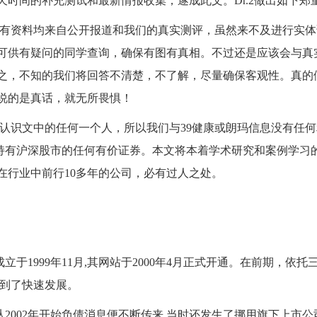
天时间的补充测试和最新情报收集，遂成此文。
Dr.2
做出如下郑
有资料均来自公开报道和我们的真实测评，虽然来不及进行实体
可供有疑问的同学查询，确保有图有真相。不过还是应该会与真
之，不知的我们将回答不清楚，不了解，尽量确保客观性。真的
说的是真话，就无所畏惧！
认识文中的任何一个人，所以我们与
39
健康或朗玛信息没有任何
持有沪深股市的任何有价证券。本文将本着学术研究和案例学习
在行业中前行
10
多年的公司，必有过人之处。
成立于
1999
年
11
月
,
其网站于
2000
年
4
月正式开通。在前期，依托
到了快速发展。
从
2002
年开始负债消息便不断传来
,
当时还发生了挪用旗下上市公