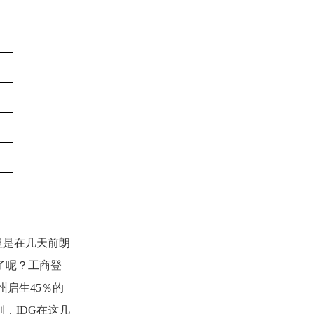
但是在几天前朗
了呢？工商登
州启生
45
％的
利，
IDG
在这几