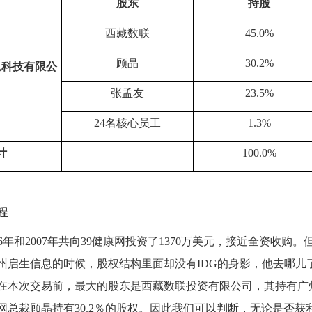
股东
持股
西藏数联
45.0%
顾晶
30.2%
息科技有限公
司
张孟友
23.5%
24
名核心员工
1.3%
计
100.0%
程
6
年和
2007
年共向
39
健康网投资了
1370
万美元，接近全资收购。
州启生信息的时候，股权结构里面却没有
IDG
的身影，他去哪儿
在本次交易前，最大的股东是西藏数联投资有限公司，其持有广
网总裁顾晶持有
30.2
％的股权。因此我们可以判断，无论是否获