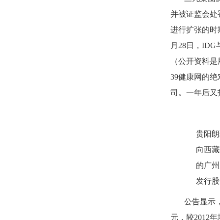
并被证监会处
进行扩张的时
月
28
日，
IDG
（公开资料是
39
健康网的绝
司。一年后又
贵阳朗
向西藏
的广州
发行股
公告显示
元，较
2012
年