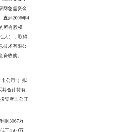
康网急需资金
。直到
2006
年
4
的所有股权
性大），取得
息技术有限公
全资收购。
上市公司”）拟
买其合计持有
投资者非公开
利润
3067
万
低于
4500
万