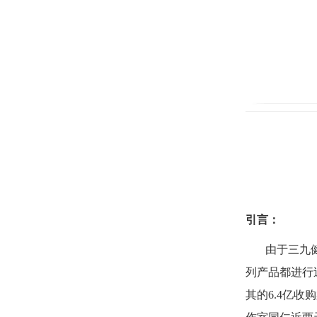
引言：
由于三九
列产品都进行
其的
6.4
亿收购