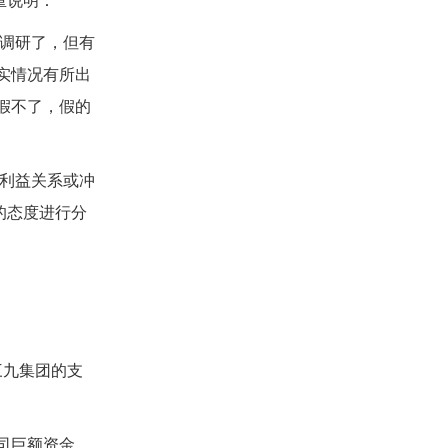
重说明：
调研了，但有
实情况有所出
假不了，假的
利益关系或冲
的态度进行分
三九集团的支
司巨额资金，