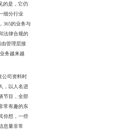
见的是，它仍
一细分行业
，
365
的业务与
和法律合规的
而由管理层接
业务越来越
查公司资料时
人，以人名进
谈节目，全部
非常有趣的东
其你想，一些
信息量非常