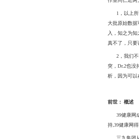
作室同仁近两
1
，以上所
大批原始数据
入，知之为知
真不了，只要
2
，我们不
突，
Dr.2
也没
析，因为可以
前世： 概述
39
健康网
持
,39
健康网得
三九集团