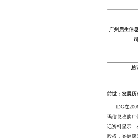
广州启生信
总
前世：发展历
IDG
在
200
玛信息收购广
记资料显示，
股权，
39
健康