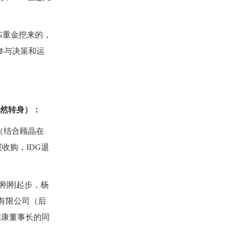
G
重金挖来的，
参与决策和运
然转身）：
（结合顾晶在
层收购，
IDG
退
刚刚起步，杨
有限公司（后
启康董事长的同