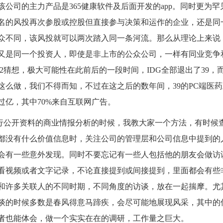
该公司的主力产品是
365
健康软件及后面开发的
app
。同时更为罕
名的风投再次参股或控股但直接参与决策和运作的企业，还是同
众不同，该风投就可以两次踏入同一条河流。那么从理论上来说
又是同一个投资人，即使是非上市的公众公司，一样有同业竞争
2
猜想，极大可能性在此前后的一段时间，
IDG
全部退出了
39
，
这么做，我们不得而知，不过在这之后的数年间，
39
的
PC
端医药
过亿，其中
70%
来自互联网广告。
行公开资料的商业情报分析的时候，我教大家一个方法，有时候
都没有什么价值信息时，关注公司的管理层和公司信息中提到的
会有一些意外发现。同时不要忘记有一些人包括他的朋友会做访
看视频或者文字记录，不论直接提到或间接提到，里面都会有些
和许多关联人的不同时期，不同角度的访谈，放在一起揣摩。尤
谈的时候多数是春风得意马蹄疾，会尽可能地展现风采，其中的
者也能体会，做一个实实在在的调研，工作量之巨大。