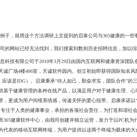
例子，就用这个方法调研上文提到的启泰公司与
365
健康的一些
司的网站已经无法找到，我们搜索到数则历史招聘信息，加以综
息科技有限公司于
2010
年
3
月
29
日由国内互联网和健康资深团队
天诚广场
4
楼
406
室，天诚软件园内。创立初始即获得国际知名风
：应该是
IDG
）。启康秉承
“
待人如己，勤奋求实，团队合作
”
的
供基于健康管理的各种在线产品，以满足用户对于健康生理、心
求，更成为用户间维系情感，传递关怀的爱心纽带。启康承诺以
，专注于人类的健康事业，承担的各项社会责任，为打造和谐社
而
365
健康软件中心，由我司创建并独立运营，发力于以
PC
机为
为代表的移动互联网终端，为用户提供以这两个终端为载体的大