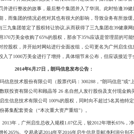
罚并进行整改的故事，最后整个集团并入了华润。此时恰逢
39
健
期，而集团的情况必然对其也有很大的影响，导致业务有所放缓
与三九集团签定了股权转让协议
,
从而获得了三九集团在
39
健康网
用
370
万美金收购了
65%
的股权，那余下
35%
应该是管理层的可能
对控股权，并开始对网站进行全面改组，公司更名为广州启生信
投入了
1000
万美金进行了增持，具体细节未公布，但应该接近于
2014
年
6
月
27
日，朗玛信息发布公告：
玛信息技术股份有限公司（股票代码：
300288
，“朗玛信息”或“
数联投资有限公司和顾晶等
26
名自然人发行股份及支付现金购
启生信息技术有限公司
100%
的股权，同时向不超过
5
名其他特定
份募集配套资金（“本次重大资产重组”）。
，
2013
年，广州启生总收入规模
1.07
亿元，较
2012
年增长
65%
，净
增长
265%
。交易承诺
2014
年至
2016
年启生信息贡献净利润分别不