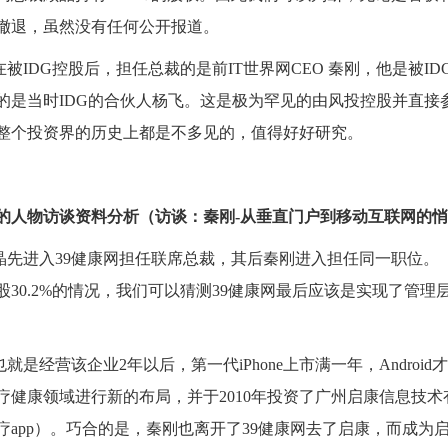
撤退，虽然没有任何公开报道。
在被
IDG
控股后，担任总裁的是前
IT
世界网
CEO
秦刚，他是被
ID
的是当时
IDG
的合伙人杨飞。这是极为罕见的由风投控股并直接
整个投资界的历史上都是不多见的，值得好好研究。
的人物访谈资料分析（访谈：秦刚
-
从垂直门户到移动互联网的悄
晶先进入
39
健康网担任联席总裁，其后秦刚进入担任同一职位。
股
30.2%
的情况，我们可以猜测
39
健康网最后应该是实现了管理
也就是经营该企业
2
年以后，第一代
iPhone
上市满一年，
Android
才
疗健康领域进行新的布局，并于
2010
年投资了广州启康信息技术
疗
app
）。巧合的是，秦刚也离开了
39
健康网去了启康，而成为