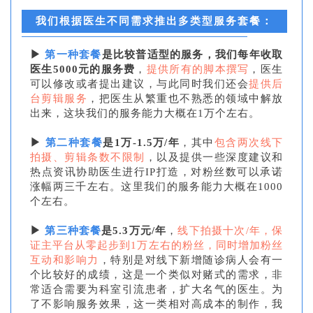
我们根据医生不同需求推出多类型服务套餐：
▶
第一种套餐
是比较普适型的服务，我们每年收取
医生5000元的服务费
，
提供所有的脚本撰写
，医生
可以修改或者提出建议，与此同时我们还会
提供后
台剪辑服务
，把医生从繁重也不熟悉的领域中解放
出来，这块我们的服务能力大概在1万个左右。
▶
第二种套餐
是1万-1.5万/年
，其中
包含两次线下
拍摄、剪辑条数不限制
，以及提供一些深度建议和
热点资讯协助医生进行IP打造，对粉丝数可以承诺
涨幅两三千左右。这里我们的服务能力大概在1000
个左右。
▶
第三种套餐
是5.3万元/年
，
线下拍摄十次/年，保
证主平台从零起步到1万左右的粉丝，同时增加粉丝
互动和影响力
，特别是对线下新增随诊病人会有一
个比较好的成绩，这是一个类似对赌式的需求，非
常适合需要为科室引流患者，扩大名气的医生。为
了不影响服务效果，这一类相对高成本的制作，我