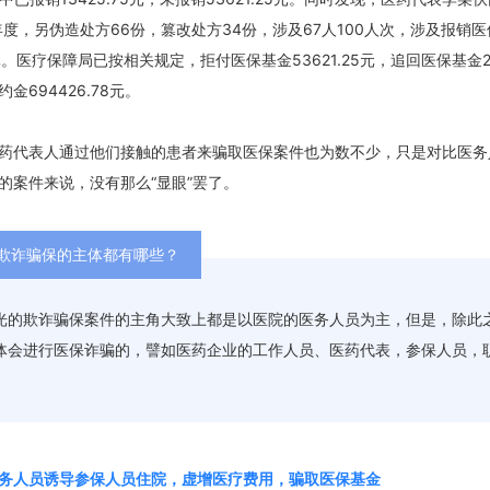
9年度，另伪造处方66份，篡改处方34份，涉及67人100人次，涉及报销
39元。医疗保障局已按相关规定，拒付医保基金53621.25元，追回医保基金293
金694426.78元。
药代表人通过他们接触的患者来骗取医保案件也为数不少，只是对比医务
的案件来说，没有那么“显眼”罢了。
欺诈骗保的主体都有哪些？
光的欺诈骗保案件的主角大致上都是以医院的医务人员为主，但是，除此
体会进行医保诈骗的，譬如医药企业的工作人员、医药代表，参保人员，
务人员诱导参保人员住院，虚增医疗费用，骗取医保基金