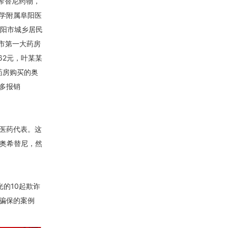
奥希替尼药物，
学附属阜阳医
阜阳市城乡居民
阳市第一大药房
62元，叶某某
药房购买的奥
多报销
医药代表。这
的奥希替尼，然
的10起欺诈
骗保的案例