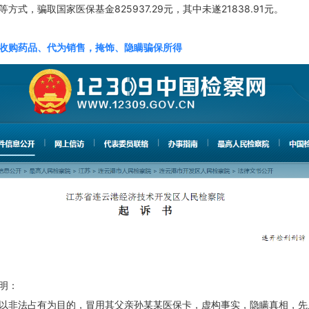
方式，骗取国家医保基金825937.29元，其中未遂21838.91元。
收购药品、代为销售，掩饰、隐瞒骗保所得
明：
以非法占有为目的，冒用其父亲孙某某医保卡，虚构事实，隐瞒真相，先