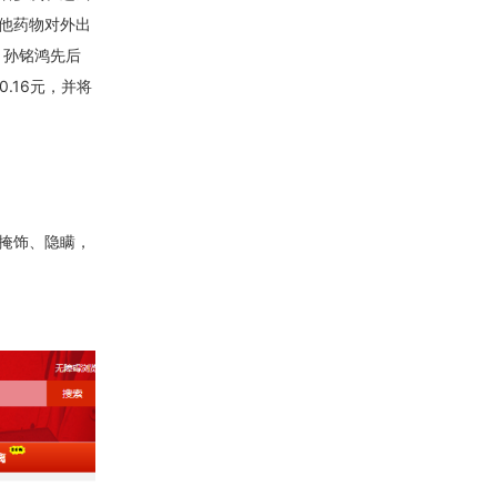
他药物对外出
，孙铭鸿先后
.16元，并将
掩饰、隐瞒，
。