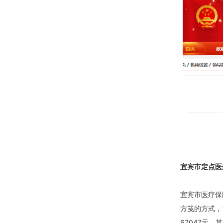
宜宾市定点医
宜宾市医疗保
方笺的方式，
67047元，