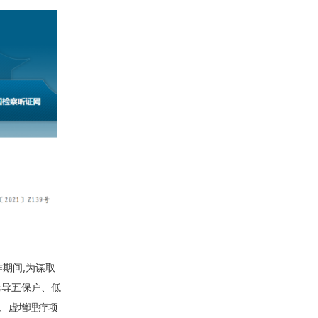
作期间,为谋取
诱导五保户、低
、虚增理疗项