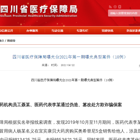
药机构员工聂某、医药代表李某通过伪造、篡改处方欺诈骗保案
障局根据实名举报线索调查，发现2019年10月至11月期间，医药代表李
冒用病人杨某名义在宜宾康贝大药房购买奥希替尼5盒销售给他人，涉及
其中已报销13425.75元，未报销53621.25元。同时发现，医药代表李