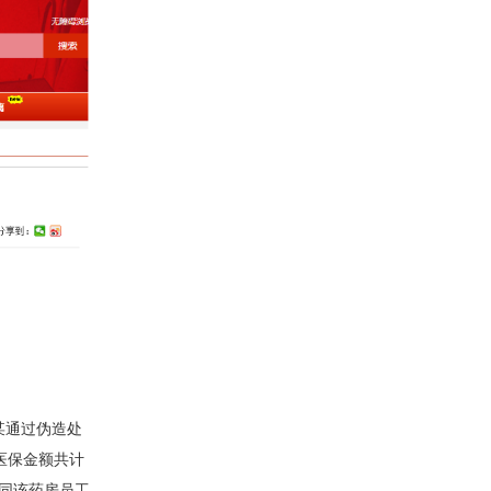
某通过伪造处
医保金额共计
某伙同该药房员工