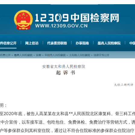
明：
月份至2020年底，被告人高某某在太和县**人民医院北区康复科、骨三科工
过中介宣传，以车接车送、包吃包住、免费体检、免费治疗等营销方式，
户等参保群众到其科室住院，通过让不符合住院标准的参保群众住院治疗